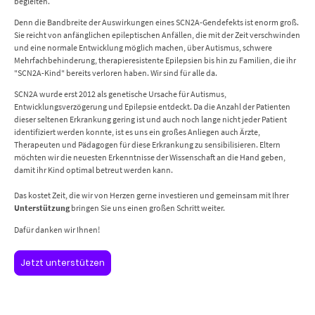
begleiten.
Denn die Bandbreite der Auswirkungen eines SCN2A-Gendefekts ist enorm groß.
Sie reicht von anfänglichen epileptischen Anfällen, die mit der Zeit verschwinden
und eine normale Entwicklung möglich machen, über Autismus, schwere
Mehrfachbehinderung, therapieresistente Epilepsien bis hin zu Familien, die ihr
"SCN2A-Kind" bereits verloren haben. Wir sind für alle da.
SCN2A wurde erst 2012 als genetische Ursache für Autismus,
Entwicklungsverzögerung und Epilepsie entdeckt. Da die Anzahl der Patienten
dieser seltenen Erkrankung gering ist und auch noch lange nicht jeder Patient
identifiziert werden konnte, ist es uns ein großes Anliegen auch Ärzte,
Therapeuten und Pädagogen für diese Erkrankung zu sensibilisieren. Eltern
möchten wir die neuesten Erkenntnisse der Wissenschaft an die Hand geben,
damit ihr Kind optimal betreut werden kann.
Das kostet Zeit, die wir von Herzen gerne investieren und gemeinsam mit Ihrer
Unterstützung
bringen Sie uns einen großen Schritt weiter.
Dafür danken wir Ihnen!
Jetzt unterstützen